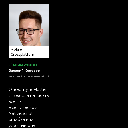
Mobile
Crossplatform
Доклад утвержден
Василий Колосов
Smartex, Сооснователь и CTO
Отвергнуть Flutter
и React, и написать
все на
экзотическом
NativeScript:
ошибка или
удачный опыт