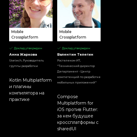
Mobile
Mobile
Crossplatform
Crossplatform
Доклад утвержден
Доклад утвержден
Анна Жаркова
Валентин Телегин
Usetech, Руководитель
Ростелеком ИТ,
группы разработки
"Технический директор
Департамент - Центр
компетенций по разработке
Kotlin Multiplatform
мобильных приложений"
и плагины
компилятора на
Compose
практике
Multiplatform for
iOS против Flutter:
за кем будущее
кроссплатформы с
sharedUI