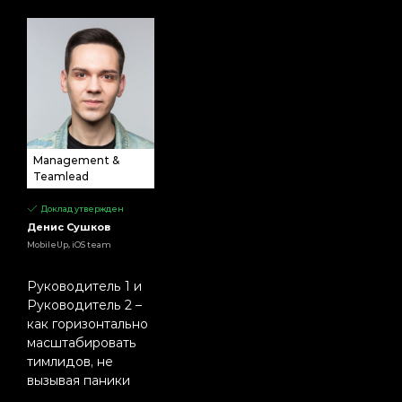
Management &
Teamlead
Доклад утвержден
Денис Сушков
MobileUp, iOS team
Руководитель 1 и
Руководитель 2 –
как горизонтально
масштабировать
тимлидов, не
вызывая паники