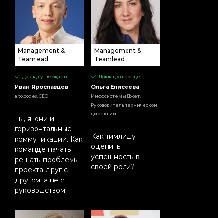
Management &
Management &
Teamlead
Teamlead
Доклад утвержден
Доклад утвержден
Иван Ярославцев
Ольга Елисеева
alto.codes, CEO
Инфосистемы Джет,
Руководитель технической
дирекции
Ты, я, они и
горизонтальные
Как тимлиду
коммуникации. Как
оценить
команде начать
успешность в
решать проблемы
своей роли?
проекта друг с
другом, а не с
руководством