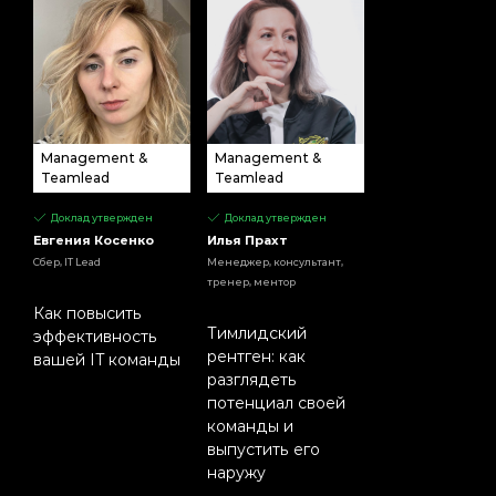
Management &
Management &
Teamlead
Teamlead
Доклад утвержден
Доклад утвержден
Евгения Косенко
Илья Прахт
Сбер, IT Lead
Менеджер, консультант,
тренер, ментор
Как повысить
Тимлидский
эффективность
рентген: как
вашей IT команды
разглядеть
потенциал своей
команды и
выпустить его
наружу